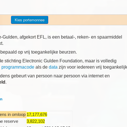
Kies portemonnee
-Gulden, afgekort EFL, is een betaal-, reken- en spaarmiddel
t.
epaald op vrij toegankelijke beurzen.
 stichting Electronic Gulden Foundation, maar is volledig
e programmacode
als de
data
zijn voor iedereen vrij toegankelijk
ldens gebeurt van persoon naar persoon via internet en
eld
.
en
ens in omloop
17,177,676
e reserve
3,822,102