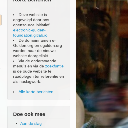
Deze website is
opgevolgd door ons
opensource initiatief:
electronic-gulden-
foundation.gitlab.io
De domeinnamen e-
Gulden.org en egulden.org
worden naar de nieuwe
website doorgelinkt.
Via de onderstaande
menu's en via de
zoekfuntie
.
is de oude website te
raadplegen ter referentie en
als naslagwerk.
Alle korte berichten...
Doe ook mee
Aan de slag