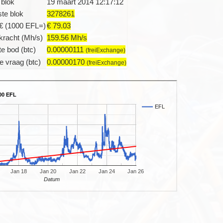
 blok
19 maart 2014 12:17:12
te blok
3278261
€ (1000 EFL=)
€ 79.03
racht (Mh/s)
159.56 Mh/s
e bod (btc)
0.00000111
(freiExchange)
e vraag (btc)
0.00000170
(freiExchange)