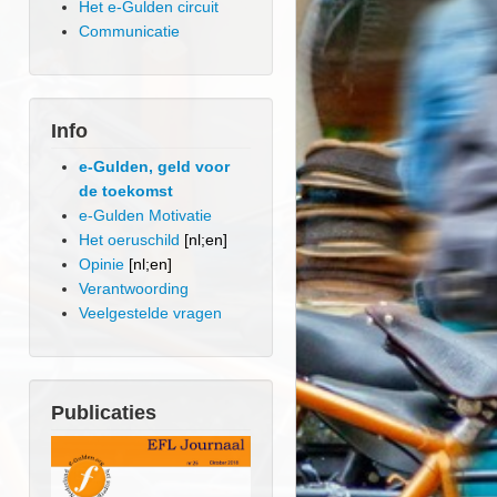
Het e-Gulden circuit
Communicatie
Info
e-Gulden, geld voor
de toekomst
e-Gulden Motivatie
Het oeruschild
[nl;en]
Opinie
[nl;en]
Verantwoording
Veelgestelde vragen
Publicaties