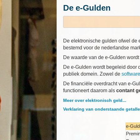
De e-Gulden
De elektronische gulden ofwel de e
bestemd voor de nederlandse mark
De waarde van de e-Gulden wordt b
De e-Gulden wordt begeleid door de
publiek domein. Zowel de
softwar
De financiële overdracht van e-Gu
functioneert daarom als
contant g
Meer over elektronisch geld...
Verklaring van onderstaande getall
e-Guld
Premin