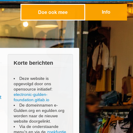
Info
Doe ook mee
Korte berichten
Deze website is
opgevolgd door ons
opensource initiatief:
electronic-gulden-
t
foundation.gitlab.io
De domeinnamen e-
Gulden.org en egulden.org
worden naar de nieuwe
website doorgelinkt.
Via de onderstaande
menu's en via de
zoekfuntie