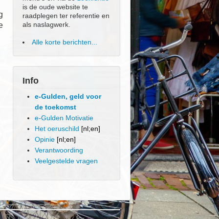
is de oude website te
g
raadplegen ter referentie en
als naslagwerk.
e
Alle korte berichten...
Info
e-Gulden, geld voor
de toekomst
e-Gulden Motivatie
Het oeruschild
[nl;en]
Opinie
[nl;en]
Verantwoording
Veelgestelde vragen