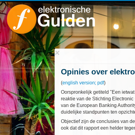
Opinies over elektr
(
english version; pdf
)
Oorspronkelijk getiteld "Een ietwat
reaktie van de Stichting Electroni
van de European Banking Authority
duidelijke standpunten ten opzich
Objectief zijn de conclusies van 
ook dat dit rapport een helder tege