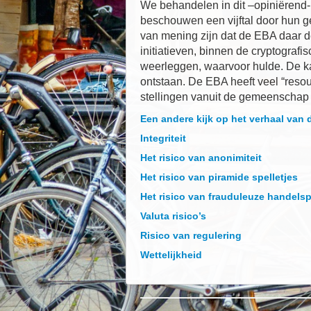
We behandelen in dit –opiniërend- 
beschouwen een vijftal door hun gev
van mening zijn dat de EBA daar de
initiatieven, binnen de cryptograf
weerleggen, waarvoor hulde. De kan
ontstaan. De EBA heeft veel “resou
stellingen vanuit de gemeenschap 
Een andere kijk op het verhaal van 
Integriteit
Het risico van anonimiteit
Het risico van piramide spelletjes
Het risico van frauduleuze handels
Valuta risico’s
Risico van regulering
Wettelijkheid