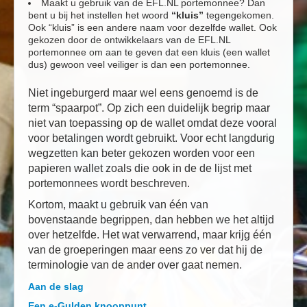
Maakt u gebruik van de EFL.NL portemonnee? Dan
bent u bij het instellen het woord
“kluis”
tegengekomen.
Ook “kluis” is een andere naam voor dezelfde wallet. Ook
gekozen door de ontwikkelaars van de EFL.NL
portemonnee om aan te geven dat een kluis (een wallet
dus) gewoon veel veiliger is dan een portemonnee.
Niet ingeburgerd maar wel eens genoemd is de
term “spaarpot”. Op zich een duidelijk begrip maar
niet van toepassing op de wallet omdat deze vooral
voor betalingen wordt gebruikt. Voor echt langdurig
wegzetten kan beter gekozen worden voor een
papieren wallet zoals die ook in de de lijst met
portemonnees wordt beschreven.
Kortom, maakt u gebruik van één van
bovenstaande begrippen, dan hebben we het altijd
over hetzelfde. Het wat verwarrend, maar krijg één
van de groeperingen maar eens zo ver dat hij de
terminologie van de ander over gaat nemen.
Aan de slag
Een e-Gulden knooppunt