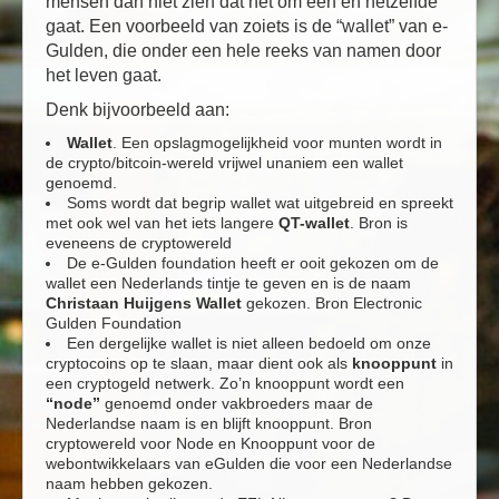
mensen dan niet zien dat het om één en hetzelfde
gaat. Een voorbeeld van zoiets is de “wallet” van e-
Gulden, die onder een hele reeks van namen door
het leven gaat.
Denk bijvoorbeeld aan:
Wallet
. Een opslagmogelijkheid voor munten wordt in
de crypto/bitcoin-wereld vrijwel unaniem een wallet
genoemd.
Soms wordt dat begrip wallet wat uitgebreid en spreekt
met ook wel van het iets langere
QT-wallet
. Bron is
eveneens de cryptowereld
De e-Gulden foundation heeft er ooit gekozen om de
wallet een Nederlands tintje te geven en is de naam
Christaan Huijgens Wallet
gekozen. Bron Electronic
Gulden Foundation
Een dergelijke wallet is niet alleen bedoeld om onze
cryptocoins op te slaan, maar dient ook als
knooppunt
in
een cryptogeld netwerk. Zo’n knooppunt wordt een
“node”
genoemd onder vakbroeders maar de
Nederlandse naam is en blijft knooppunt. Bron
cryptowereld voor Node en Knooppunt voor de
webontwikkelaars van eGulden die voor een Nederlandse
naam hebben gekozen.